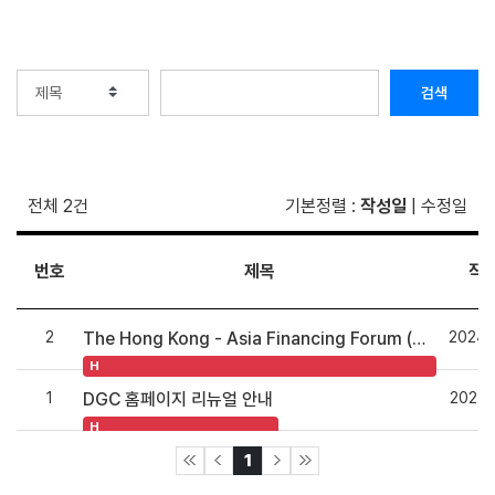
검색
전체 2건
기본정렬
:
작성일
|
수정일
번호
제목
작
2
2024.
The Hong Kong - Asia Financing Forum (HAF) IDP (In-Development Project) 2025 Project Submission
H
1
2024.
DGC 홈페이지 리뉴얼 안내
H
1