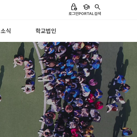
lock_person
school
search
로그인
PORTAL
검색
 소식
학교법인